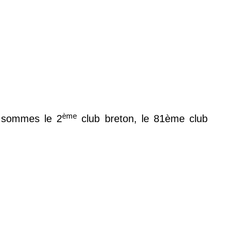
ème
s sommes le 2
club breton, le 81ème club